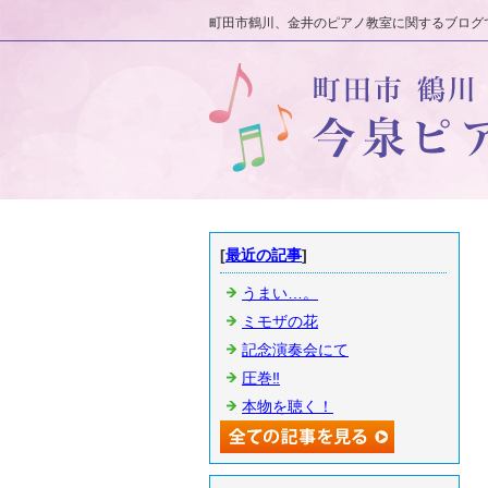
町田市鶴川、金井のピアノ教室に関するブログで
[
最近の記事
]
うまい…。
ミモザの花
記念演奏会にて
圧巻‼️
本物を聴く！