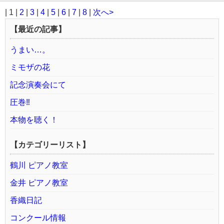
| 1 |
2
|
3
|
4
|
5
|
6
|
7
|
8
|
次へ>
【最近の記事】
うまい…。
ミモザの花
記念演奏会にて
圧巻‼️
本物を聴く！
【カテゴリーリスト】
鶴川 ピアノ教室
金井 ピアノ教室
香織日記
コンクール情報