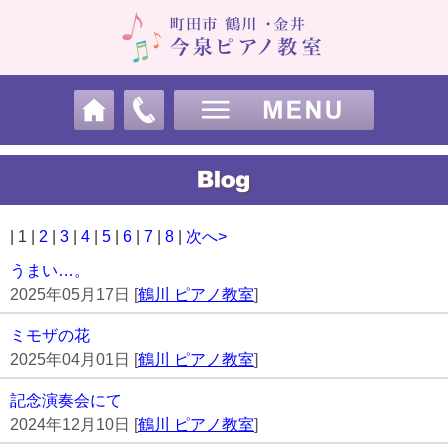
| 1 |
2
|
3
|
4
|
5
|
6
|
7
|
8
|
次へ>
うまい…。
2025年05月17日 [
鶴川 ピアノ教室
]
ミモザの花
2025年04月01日 [
鶴川 ピアノ教室
]
記念演奏会にて
2024年12月10日 [
鶴川 ピアノ教室
]