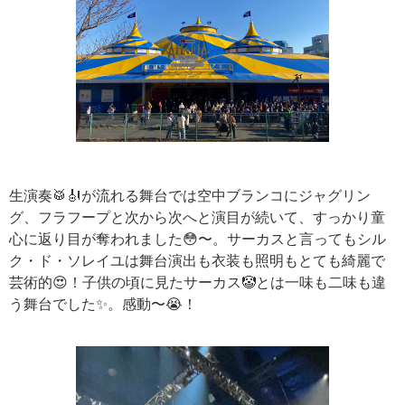
生演奏🥁🎻が流れる舞台では空中ブランコにジャグリン
グ、フラフープと次から次へと演目が続いて、すっかり童
心に返り目が奪われました😳〜。サーカスと言ってもシル
ク・ド・ソレイユは舞台演出も衣装も照明もとても綺麗で
芸術的😍！子供の頃に見たサーカス🤡とは一味も二味も違
う舞台でした✨。感動〜😭！