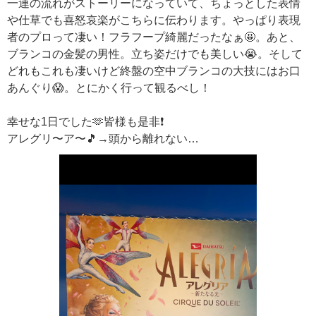
一連の流れがストーリーになっていて、ちょっとした表情
や仕草でも喜怒哀楽がこちらに伝わります。やっぱり表現
者のプロって凄い！フラフープ綺麗だったなぁ🤩。あと、
ブランコの金髪の男性。立ち姿だけでも美しい😭。そして
どれもこれも凄いけど終盤の空中ブランコの大技にはお口
あんぐり😱。とにかく行って観るべし！
幸せな1日でした🫶皆様も是非❗️
アレグリ〜ア〜🎵→頭から離れない…