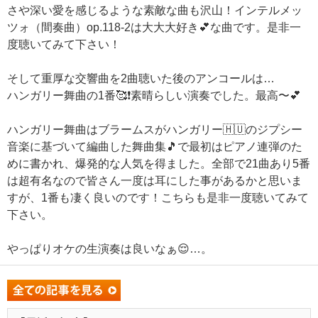
さや深い愛を感じるような素敵な曲も沢山！インテルメッ
ツォ（間奏曲）op.118-2は大大大好き💕な曲です。是非一
度聴いてみて下さい！
そして重厚な交響曲を2曲聴いた後のアンコールは…
ハンガリー舞曲の1番🥰❗️素晴らしい演奏でした。最高〜💕
ハンガリー舞曲はブラームスがハンガリー🇭🇺のジプシー
音楽に基づいて編曲した舞曲集🎵で最初はピアノ連弾のた
めに書かれ、爆発的な人気を得ました。全部で21曲あり5番
は超有名なので皆さん一度は耳にした事があるかと思いま
すが、1番も凄く良いのです！こちらも是非一度聴いてみて
下さい。
やっぱりオケの生演奏は良いなぁ😌…。