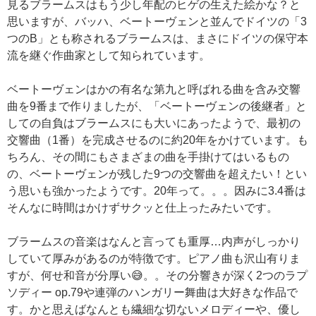
見るブラームスはもう少し年配のヒゲの生えた絵かな？と
思いますが、バッハ、ベートーヴェンと並んでドイツの「3
つのB」とも称されるブラームスは、まさにドイツの保守本
流を継ぐ作曲家として知られています。
ベートーヴェンはかの有名な第九と呼ばれる曲を含み交響
曲を9番まで作りましたが、「ベートーヴェンの後継者」と
しての自負はブラームスにも大いにあったようで、最初の
交響曲（1番）を完成させるのに約20年をかけています。も
ちろん、その間にもさまざまの曲を手掛けてはいるもの
の、ベートーヴェンが残した9つの交響曲を超えたい！とい
う思いも強かったようです。20年って。。。因みに3.4番は
そんなに時間はかけずサクッと仕上ったみたいです。
ブラームスの音楽はなんと言っても重厚…内声がしっかり
していて厚みがあるのが特徴です。ピアノ曲も沢山有りま
すが、何せ和音が分厚い😅。。その分響きが深く2つのラプ
ソディー op.79や連弾のハンガリー舞曲は大好きな作品で
す。かと思えばなんとも繊細な切ないメロディーや、優し